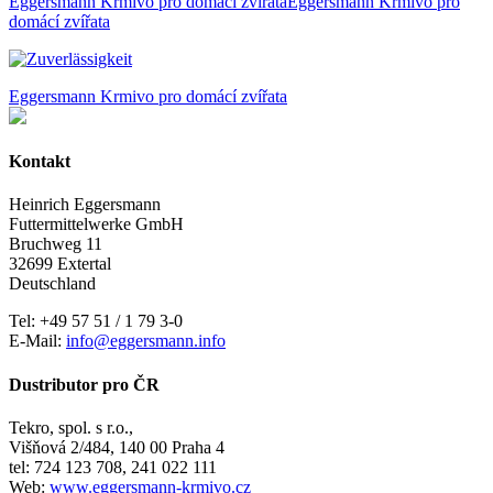
Eggersmann Krmivo pro domácí zvířata
Eggersmann Krmivo pro
domácí zvířata
Eggersmann Krmivo pro domácí zvířata
Kontakt
Heinrich Eggersmann
Futtermittelwerke GmbH
Bruchweg 11
32699 Extertal
Deutschland
Tel: +49 57 51 / 1 79 3-0
E-Mail:
info@eggersmann.info
Dustributor pro ČR
Tekro, spol. s r.o.,
Višňová 2/484, 140 00 Praha 4
tel: 724 123 708, 241 022 111
Web:
www.eggersmann-krmivo.cz